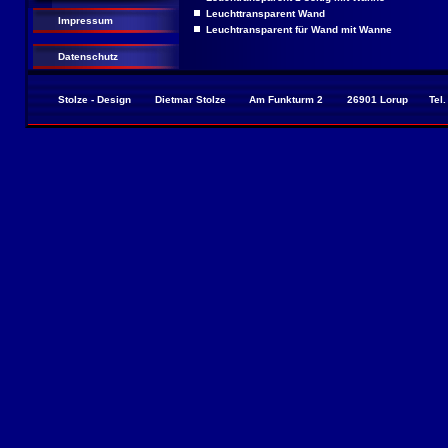
Leuchttransparent Wand
Impressum
Leuchtransparent für Wand mit Wanne
Datenschutz
Stolze - Design
Dietmar Stolze
Am Funkturm 2
26901 Lorup
Tel.